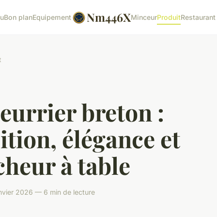
Nm446X
tu
Bon plan
Equipement
Minceur
Produit
Restaurant
t
eurrier breton :
ition, élégance et
cheur à table
nvier 2026 — 6 min de lecture