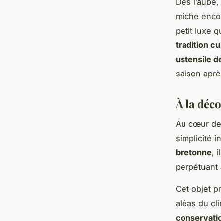
Dès l’aube,
miche encor
petit luxe 
tradition cu
ustensile d
saison aprè
À la déc
Au cœur de
simplicité 
bretonne
, 
perpétuant 
Cet objet p
aléas du cl
conservatio