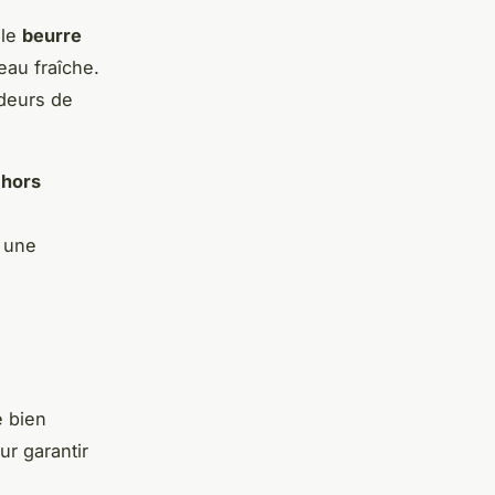
 le
beurre
eau fraîche.
odeurs de
 hors
à une
e bien
ur garantir