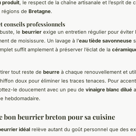
u produit
, le respect de la chaîne artisanale et l’esprit de c
s régions de
Bretagne
.
et conseils professionnels
buste, le
beurrier
exige un entretien régulier pour éviter 
nt de moisissure. Un lavage à l’
eau tiède savonneuse
s
plet suffit amplement à préserver l’éclat de la
céramiqu
tirer tout reste de
beurre
à chaque renouvellement et util
hiffon doux pour éliminer les traces tenaces. Pour accen
frottez-le doucement avec un peu de
vinaigre blanc dilué
a
ge hebdomadaire.
le bon beurrier breton pour sa cuisine
beurrier idéal
relève autant du goût personnel que des e