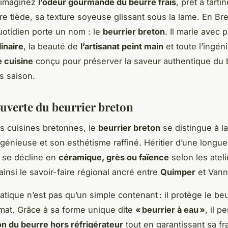
 imaginez
l’odeur gourmande du beurre frais
, prêt à tarti
e tiède, sa texture soyeuse glissant sous la lame. En Br
quotidien porte un nom : le
beurrier breton
. Il marie avec 
linaire
, la beauté de
l’artisanat peint main
et toute l’ingén
e cuisine
conçu pour préserver la saveur authentique du 
s saison.
ouverte du beurrier breton
s cuisines bretonnes, le
beurrier breton
se distingue à la
ingénieuse et son esthétisme raffiné. Héritier d’une longu
il se décline en
céramique, grès ou faïence
selon les ateli
ainsi le savoir-faire régional ancré entre
Quimper
et Vann
ratique n’est pas qu’un simple contenant : il protège le be
imat. Grâce à sa forme unique dite
« beurrier à eau »
, il 
n du beurre hors réfrigérateur
tout en garantissant sa fr