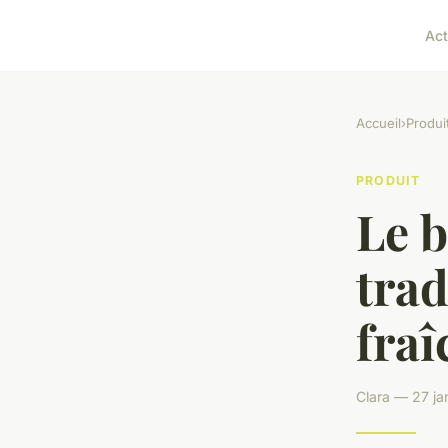
Ac
Accueil
›
Produi
PRODUIT
Le b
trad
fraî
Clara — 27 ja