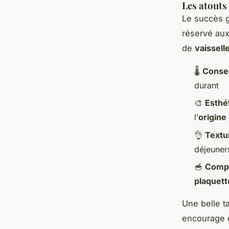
Les atouts
Le succès 
réservé aux 
de
vaissell
🌡️
Conser
durant
🎨
Esthé
l’
origine
👌
Textu
déjeuner
🥣
Compa
plaquet
Une belle t
encourage 