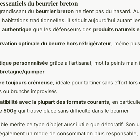
 essentiels du beurrier breton
grandissant du
beurrier breton
ne tient pas du hasard. Au
habitations traditionnelles, il séduit aujourd’hui autant l
e authentique
que les défenseurs des
produits naturels e
vation optimale du beurre hors réfrigérateur
, même plus
tique personnalisée
grâce à l’artisanat, motifs peints main 
 bretagne/quimper
re toujours crémeuse
, idéale pour tartiner sans effort lors
s ou brunchs improvisés
tibilité avec la plupart des formats courants
, en particuli
te 500g
qui trouve place sans difficulté dans le beurrier
able mérite ce type d’objet aussi utile que décoratif. Son 
également un mode de consommation plus responsable, pr