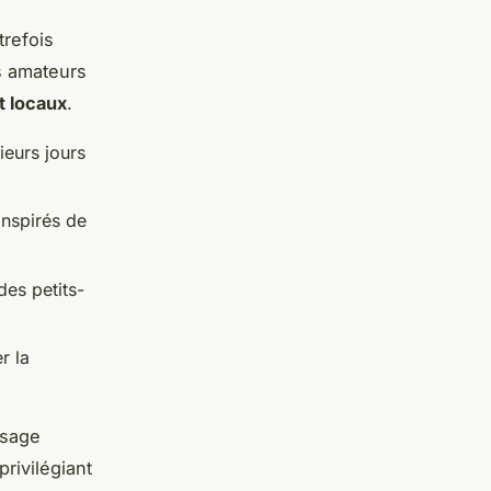
trefois
es amateurs
t locaux
.
ieurs jours
inspirés de
 des petits-
er la
usage
ivilégiant