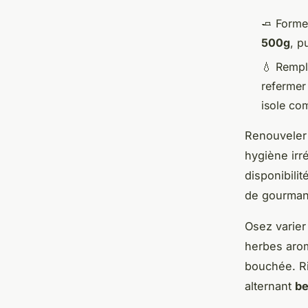
🧈 Forme
500g
, p
💧 Rempli
refermer
isole com
Renouveler 
hygiène irr
disponibili
de gourman
Osez varier
herbes arom
bouchée. R
alternant
be