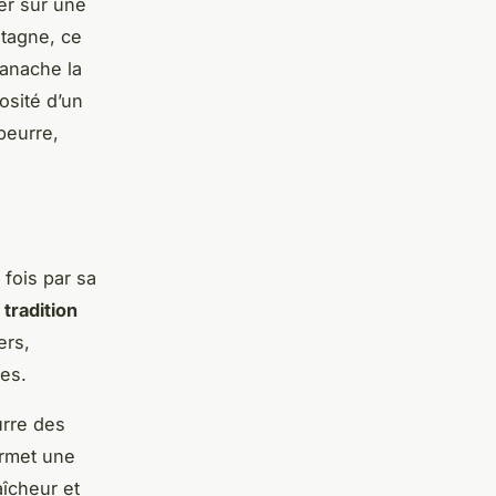
ner sur une
etagne, ce
panache la
iosité d’un
beurre,
 fois par sa
e
tradition
ers,
es.
urre des
permet une
aîcheur et