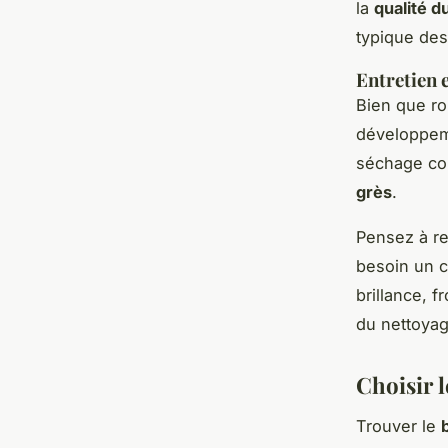
la
qualité d
typique de
Entretien 
Bien que ro
développeme
séchage com
grès
.
Pensez à re
besoin un c
brillance, 
du nettoya
Choisir 
Trouver le