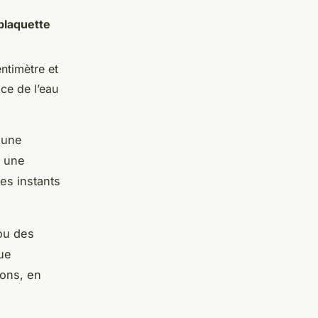
plaquette
entimètre et
ace de l’eau
 une
 une
les instants
u des
ue
ons, en