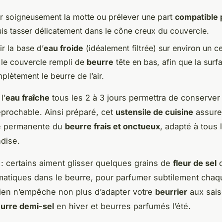
r soigneusement la motte ou prélever une part
compatible 
uis tasser délicatement dans le cône creux du couvercle.
r la base d’
eau froide
(idéalement filtrée) sur environ un c
 le couvercle rempli de
beurre
tête en bas, afin que la surf
plètement le beurre de l’air.
l’
eau fraîche
tous les 2 à 3 jours permettra de conserver
éprochable. Ainsi préparé, cet
ustensile de cuisine
assure
té permanente du
beurre frais et onctueux
, adapté à tous 
dise.
 : certains aiment glisser quelques grains de
fleur de sel
o
atiques dans le beurre, pour parfumer subtilement chaq
ien n’empêche non plus d’adapter votre
beurrier
aux sais
urre demi-sel
en hiver et beurres parfumés l’été.