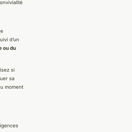
onvivialité
le
uivi d’un
e ou du
isez si
tuer sa
u moment
xigences