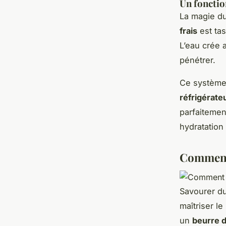
Un fonctio
La magie d
frais
est tas
L’eau crée 
pénétrer.
Ce système
réfrigérate
parfaitemen
hydratation 
Comment 
Savourer d
maîtriser l
un
beurre d