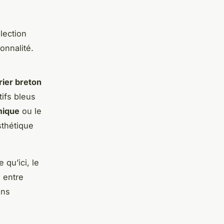
lection
onnalité.
rier breton
tifs bleus
mique
ou le
sthétique
 qu’ici, le
e entre
ans