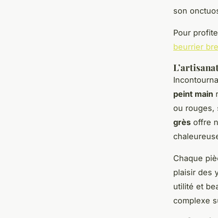
son onctuosi
Pour profit
beurrier br
L’artisanat
Incontourna
peint main
r
ou rouges, s
grès
offre 
chaleureuse
Chaque pièc
plaisir des 
utilité et b
complexe su